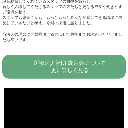
現在勤務してくれているスタッフの負担を減らし、
新しく入職してくださるスタッフの方たちと更なる成長や働きやす
い環境を整え、
スタッフも患者さんも、もっともっとみんなが満足できる職場に成
長していきたいと考え、今回の採用に至りました。
当法人の理念にご賛同頂ける方はぜひ最後までお読みいただけまし
たら幸いです。
グ
医療法人社団 慶月会について
ル
ー
更に詳しく見る
プ
リ
ン
ク