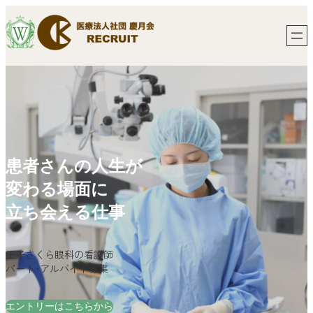
内
容
を
ス
キ
ッ
プ
患者さんの人生が
変わる場面に
立ち会える仕事
王子さくら眼科の看護師
パート･アルバイト募集
エントリーはこちらから